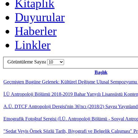
Kitaplık
Duyurular
Haberler
Linkler
Görüntüleme Sayısı
Başlık
Geçmişten Bugüne Gelenek: Kültürel Değişme Ulusal Sempozyumu Bi
İ.Ü Antropoloji Bölümü 2018-2019 Bahar Yarıyılı Lisansüstü Konte
A.Ü. DTCF Antropoloji Dergisi'nin 36'ncı (2018/2) Sayısı Yayınlandı
Etnografik Fotoğraf Sergisi (İ.Ü. Antropoloji Bölümü - Sosyal Antr
"Sedat Veyis Örnek Sözlü Tarih, Biyografi ve Belgelik Çalışması" P