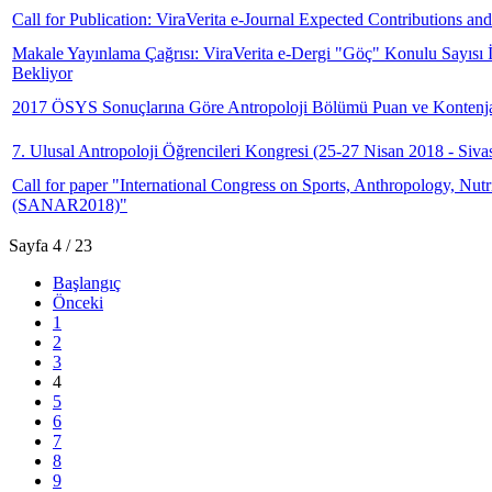
Call for Publication: ViraVerita e-Journal Expected Contributions an
Makale Yayınlama Çağrısı: ViraVerita e-Dergi "Göç" Konulu Sayısı İç
Bekliyor
2017 ÖSYS Sonuçlarına Göre Antropoloji Bölümü Puan ve Kontenja
7. Ulusal Antropoloji Öğrencileri Kongresi (25-27 Nisan 2018 - Siva
Call for paper "International Congress on Sports, Anthropology, Nu
(SANAR2018)"
Sayfa 4 / 23
Başlangıç
Önceki
1
2
3
4
5
6
7
8
9