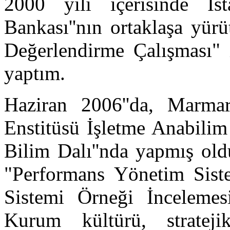
2000 yılı içerisinde İs
Bankası''nın ortaklaşa yür
Değerlendirme Çalışması" i
yaptım.
Haziran 2006''da, Marmar
Enstitüsü İşletme Anabilim
Bilim Dalı''nda yapmış ol
"Performans Yönetim Sist
Sistemi Örneği İncelemes
Kurum kültürü, strateji