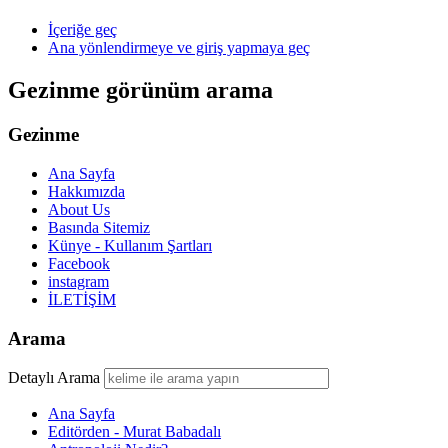
İçeriğe geç
Ana yönlendirmeye ve giriş yapmaya geç
Gezinme görünüm arama
Gezinme
Ana Sayfa
Hakkımızda
About Us
Basında Sitemiz
Künye - Kullanım Şartları
Facebook
instagram
İLETİŞİM
Arama
Detaylı Arama
Ana Sayfa
Editörden - Murat Babadalı