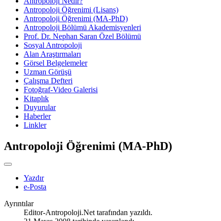
Antropoloji Nedir?
Antropoloji Öğrenimi (Lisans)
Antropoloji Öğrenimi (MA-PhD)
Antropoloji Bölümü Akademisyenleri
Prof. Dr. Nephan Saran Özel Bölümü
Sosyal Antropoloji
Alan Araştırmaları
Görsel Belgelemeler
Uzman Görüşü
Çalışma Defteri
Fotoğraf-Video Galerisi
Kitaplık
Duyurular
Haberler
Linkler
Antropoloji Öğrenimi (MA-PhD)
Yazdır
e-Posta
Ayrıntılar
Editor-Antropoloji.Net
tarafından yazıldı.