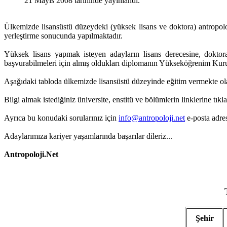
21 Mayıs 2008 tarihinde yayınlandı.
Ülkemizde lisansüstü düzeydeki (yüksek lisans ve doktora) antropoloji
yerleştirme sonucunda yapılmaktadır.
Yüksek lisans yapmak isteyen adayların lisans derecesine, doktora
başvurabilmeleri için almış oldukları diplomanın Yükseköğrenim Kur
Aşağıdaki tabloda ülkemizde lisansüstü düzeyinde eğitim vermekte olan 
Bilgi almak istediğiniz üniversite, enstitü ve bölümlerin linklerine tıkl
Ayrıca bu konudaki sorularınız için
info@antropoloji.net
e-posta adres
Adaylarımıza kariyer yaşamlarında başarılar dileriz...
Antropoloji.Net
Şehir