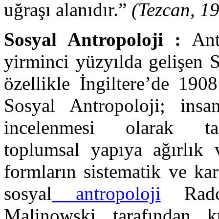
uğraşı alanıdır.”
(Tezcan, 1
Sosyal Antropoloji :
Antr
yirminci yüzyılda gelişen 
özellikle İngiltere’de 190
Sosyal Antropoloji; insan 
incelenmesi olarak tanı
toplumsal yapıya ağırlık 
formların sistematik ve kar
sosyal
antropoloji
Radcl
Malinowski tarafından k