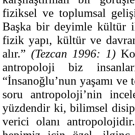
fiziksel ve toplumsal geliş
Başka bir deyimle kültür il
fizik yapı, kültür ve davra
alır.”
(Tezcan 1996: 1)
Kon
antropoloji biz insanl
“İnsanoğlu’nun yaşamı ve tö
soru antropoloji’nin ince
yüzdendir ki, bilimsel disip
verici olanı antropolojidi
hepimiz için özel, ilginç 