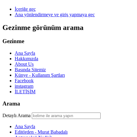
İçeriğe geç
Ana yönlendirmeye ve giriş yapmaya geç
Gezinme görünüm arama
Gezinme
Ana Sayfa
Hakkımızda
About Us
Basında Sitemiz
Künye - Kullanım Şartları
Facebook
instagram
İLETİŞİM
Arama
Detaylı Arama
Ana Sayfa
Editörden - Murat Babadalı