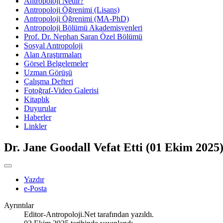
Antropoloji Nedir?
Antropoloji Öğrenimi (Lisans)
Antropoloji Öğrenimi (MA-PhD)
Antropoloji Bölümü Akademisyenleri
Prof. Dr. Nephan Saran Özel Bölümü
Sosyal Antropoloji
Alan Araştırmaları
Görsel Belgelemeler
Uzman Görüşü
Çalışma Defteri
Fotoğraf-Video Galerisi
Kitaplık
Duyurular
Haberler
Linkler
Dr. Jane Goodall Vefat Etti (01 Ekim 2025
Yazdır
e-Posta
Ayrıntılar
Editor-Antropoloji.Net
tarafından yazıldı.