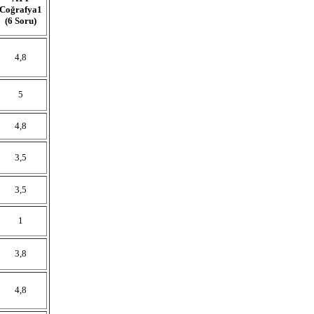
Coğrafya1
(6 Soru)
4,8
5
4,8
3,5
3,5
1
3,8
4,8