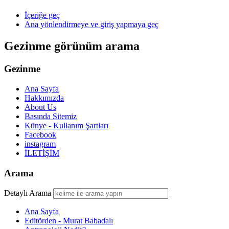
İçeriğe geç
Ana yönlendirmeye ve giriş yapmaya geç
Gezinme görünüm arama
Gezinme
Ana Sayfa
Hakkımızda
About Us
Basında Sitemiz
Künye - Kullanım Şartları
Facebook
instagram
İLETİŞİM
Arama
Detaylı Arama
Ana Sayfa
Editörden - Murat Babadalı