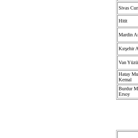
Sivas Cu
Hitit
Mardin Ar
Kırşehir 
Van Yüzü
Hatay Mu
Kemal
Burdur M
Ersoy