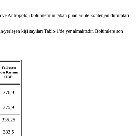
 ve Antropoloji bölümlerinin taban puanları ile kontenjan durumları
n/yerleşen kişi sayıları Tablo-1'de yer almaktadır. Bölümlere son
Yerleşen
Son Kişinin
OBP
376,9
375,9
335,25
383,5