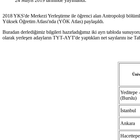
24 Mayıs 2019 tarihinde yayınlandı.
2018 YKS'de Merkezi Yerleştirme ile öğrenci alan Antropoloji bölümler
Yüksek Öğretim Atlası'nda (YÖK Atlas) paylaşıldı.
Buradan derlediğimiz bilgileri hazırladığımız iki ayrı tabloda sunuyor
olarak yerleşen adayların TYT-AYT'de yaptıkları net sayılarını ise Tabl
Üniv
Yeditepe -
(Burslu)
İstanbul
Ankara
Hacettepe