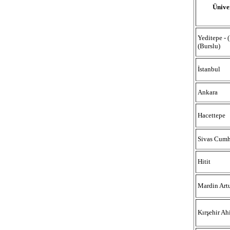
Ünive
Yeditepe - (
(Burslu)
İstanbul
Ankara
Hacettepe
Sivas Cumh
Hitit
Mardin Art
Kırşehir Ah