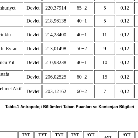
mhuriyet
Devlet
220,37914
65+2
5
0,12
Devlet
218,96138
40+1
5
0,12
tuklu
Devlet
214,28400
40+1
11
0,12
Ahi Evran
Devlet
213,01498
50+2
9
0,12
ncü Yıl
Devlet
210,98238
40+1
10
0,12
stafa
Devlet
206,02525
60+2
15
0,12
ehmet Akif
Devlet
203,12162
60+2
7
0,12
Tablo-1 Antropoloji Bölümleri Taban Puanları ve Kontenjan Bilgileri
TYT
TYT
TYT
TYT
AYT
AYT
AYT