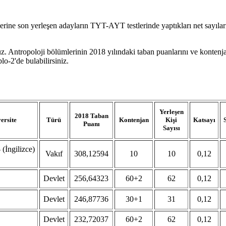
ine son yerleşen adayların TYT-AYT testlerinde yaptıkları net sayıları
uz. Antropoloji bölümlerinin 2018 yılındaki taban puanlarını ve kontenja
o-2'de bulabilirsiniz.
Yerleşen
2018 Taban
ersite
Türü
Kontenjan
Kişi
Katsayı
Puanı
Sayısı
 (İngilizce)
Vakıf
308,12594
10
10
0,12
Devlet
256,64323
60+2
62
0,12
Devlet
246,87736
30+1
31
0,12
Devlet
232,72037
60+2
62
0,12