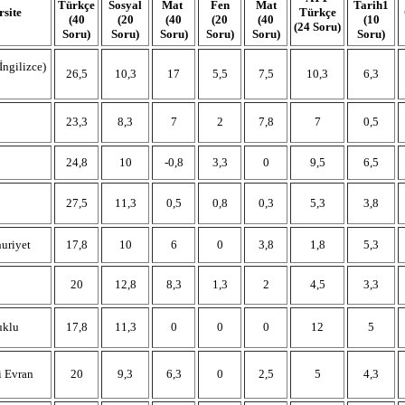
Türkçe
Sosyal
Mat
Fen
Mat
Tarih1
rsite
Türkçe
(40
(20
(40
(20
(40
(10
(24 Soru)
Soru)
Soru)
Soru)
Soru)
Soru)
Soru)
İngilizce)
26,5
10,3
17
5,5
7,5
10,3
6,3
23,3
8,3
7
2
7,8
7
0,5
24,8
10
-0,8
3,3
0
9,5
6,5
27,5
11,3
0,5
0,8
0,3
5,3
3,8
uriyet
17,8
10
6
0
3,8
1,8
5,3
20
12,8
8,3
1,3
2
4,5
3,3
uklu
17,8
11,3
0
0
0
12
5
i Evran
20
9,3
6,3
0
2,5
5
4,3