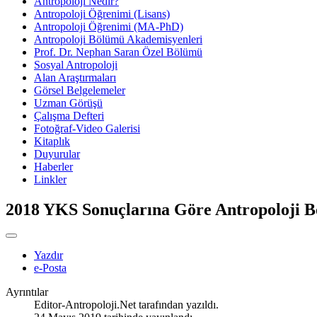
Antropoloji Nedir?
Antropoloji Öğrenimi (Lisans)
Antropoloji Öğrenimi (MA-PhD)
Antropoloji Bölümü Akademisyenleri
Prof. Dr. Nephan Saran Özel Bölümü
Sosyal Antropoloji
Alan Araştırmaları
Görsel Belgelemeler
Uzman Görüşü
Çalışma Defteri
Fotoğraf-Video Galerisi
Kitaplık
Duyurular
Haberler
Linkler
2018 YKS Sonuçlarına Göre Antropoloji Bö
Yazdır
e-Posta
Ayrıntılar
Editor-Antropoloji.Net
tarafından yazıldı.