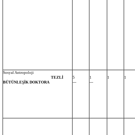
Sosyal Antropoloji
TEZLİ
5
1
1
1
BÜTÜNLEŞİK DOKTORA
---
---