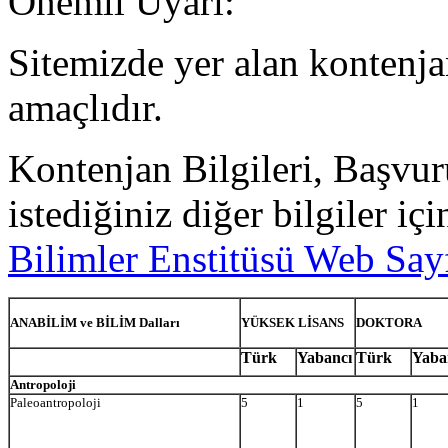
Önemli Uyarı:
Sitemizde yer alan kontenja
amaçlıdır.
Kontenjan Bilgileri, Başvu
istediğiniz diğer bilgiler iç
Bilimler Enstitüsü Web Say
ANABİLİM ve BİLİM Dalları
YÜKSEK LİSANS
DOKTORA
Türk
Yabancı
Türk
Yaba
Antropoloji
Paleoantropoloji
5
1
5
1