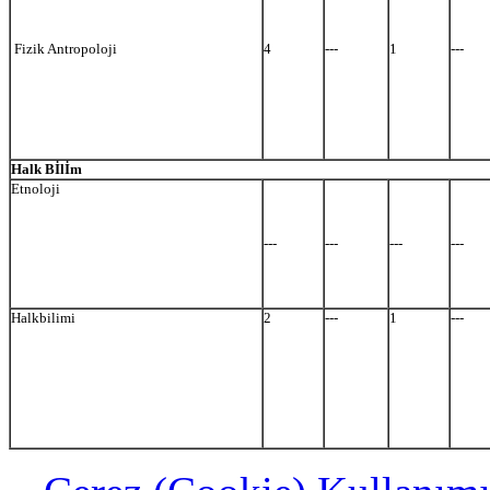
Fizik Antropoloji
4
---
1
---
Halk Bİlİm
Etnoloji
---
---
---
---
Halkbilimi
2
---
1
---