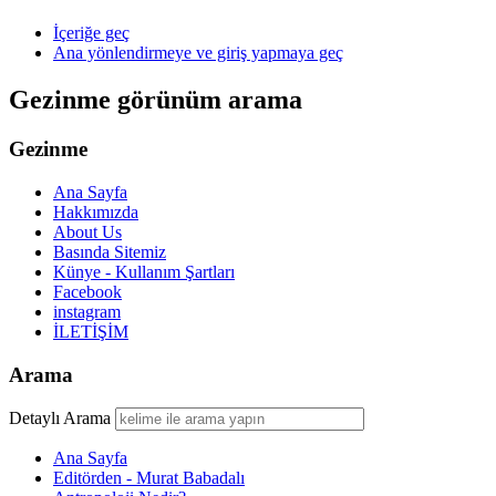
İçeriğe geç
Ana yönlendirmeye ve giriş yapmaya geç
Gezinme görünüm arama
Gezinme
Ana Sayfa
Hakkımızda
About Us
Basında Sitemiz
Künye - Kullanım Şartları
Facebook
instagram
İLETİŞİM
Arama
Detaylı Arama
Ana Sayfa
Editörden - Murat Babadalı