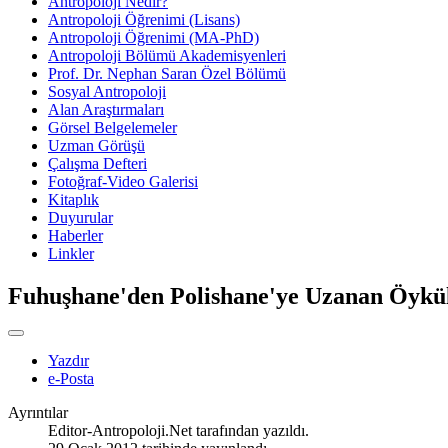
Antropoloji Nedir?
Antropoloji Öğrenimi (Lisans)
Antropoloji Öğrenimi (MA-PhD)
Antropoloji Bölümü Akademisyenleri
Prof. Dr. Nephan Saran Özel Bölümü
Sosyal Antropoloji
Alan Araştırmaları
Görsel Belgelemeler
Uzman Görüşü
Çalışma Defteri
Fotoğraf-Video Galerisi
Kitaplık
Duyurular
Haberler
Linkler
Fuhuşhane'den Polishane'ye Uzanan Öykül
Yazdır
e-Posta
Ayrıntılar
Editor-Antropoloji.Net
tarafından yazıldı.