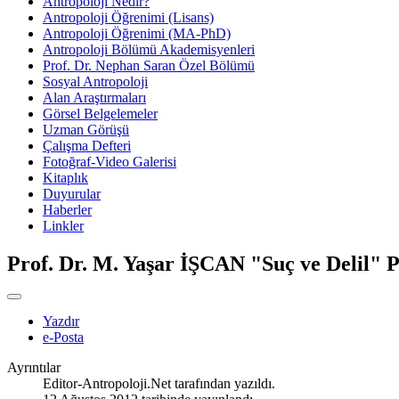
Antropoloji Nedir?
Antropoloji Öğrenimi (Lisans)
Antropoloji Öğrenimi (MA-PhD)
Antropoloji Bölümü Akademisyenleri
Prof. Dr. Nephan Saran Özel Bölümü
Sosyal Antropoloji
Alan Araştırmaları
Görsel Belgelemeler
Uzman Görüşü
Çalışma Defteri
Fotoğraf-Video Galerisi
Kitaplık
Duyurular
Haberler
Linkler
Prof. Dr. M. Yaşar İŞCAN "Suç ve Delil" 
Yazdır
e-Posta
Ayrıntılar
Editor-Antropoloji.Net
tarafından yazıldı.