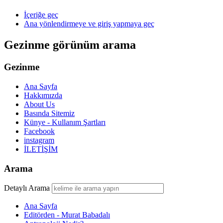
İçeriğe geç
Ana yönlendirmeye ve giriş yapmaya geç
Gezinme görünüm arama
Gezinme
Ana Sayfa
Hakkımızda
About Us
Basında Sitemiz
Künye - Kullanım Şartları
Facebook
instagram
İLETİŞİM
Arama
Detaylı Arama
Ana Sayfa
Editörden - Murat Babadalı