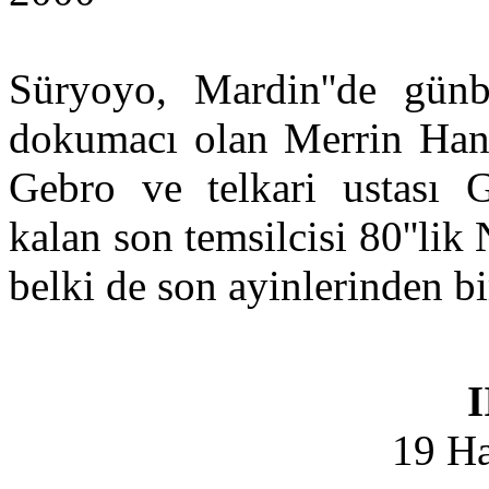
Süryoyo, Mardin''de günba
dokumacı olan Merrin Hanım'
Gebro ve telkari ustası G
kalan son temsilcisi 80''li
belki de son ayinlerinden b
I
19 Ha