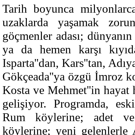
Tarih boyunca milyonlarca
uzaklarda yaşamak zoru
göçmenler adası; dünyanın 
ya da hemen karşı kıyıda
Isparta''dan, Kars''tan, Adıy
Gökçeada''ya özgü İmroz ko
Kosta ve Mehmet''in hayat h
gelişiyor. Programda, eski
Rum köylerine; adet ve 
köylerine; yeni gelenlerle