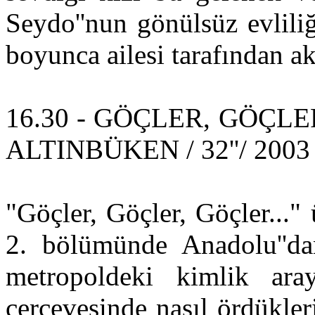
Seydo''nun gönülsüz evlili
boyunca ailesi tarafından akt
16.30 - GÖÇLER, GÖÇLER,
ALTINBÜKEN / 32''/ 2003
"Göçler, Göçler, Göçler..."
2. bölümünde Anadolu''dan
metropoldeki kimlik aray
çerçevesinde nasıl ördükle