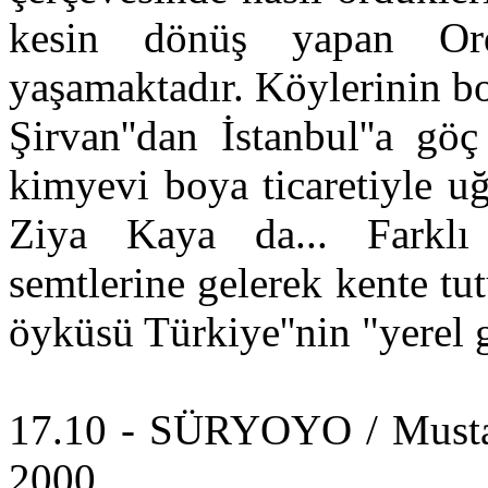
kesin dönüş yapan Ordu
yaşamaktadır. Köylerinin 
Şirvan''dan İstanbul''a gö
kimyevi boya ticaretiyle u
Ziya Kaya da... Farklı y
semtlerine gelerek kente t
öyküsü Türkiye''nin "yerel
17.10 - SÜRYOYO / Musta
2000