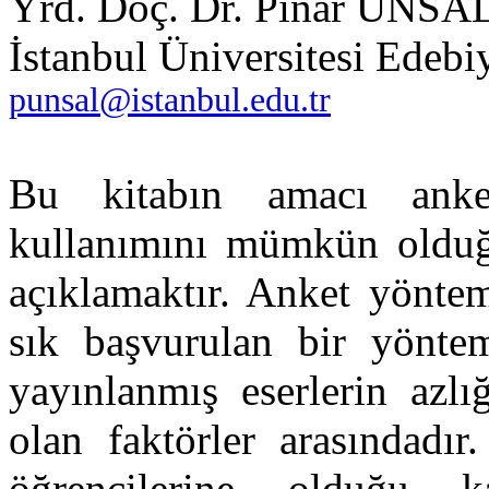
Yrd. Doç. Dr. Pınar ÜNSA
İstanbul Üniversitesi Edebi
punsal@istanbul.edu.tr
Bu kitabın amacı anke
kullanımını mümkün olduğu
açıklamaktır. Anket yöntem
sık başvurulan bir yönte
yayınlanmış eserlerin azlı
olan faktörler arasındadır
öğrencilerine olduğu ka