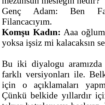
mezunsun mesleğin nedir?
Genç Adam: Ben Falan
Filancacıyım.
Komşu Kadın:
Aaa oğlum 
yoksa işsiz mi kalacaksın s
Bu iki diyalogu aramızda
farklı versiyonları ile. B
için o açıklamaları yapm
Çünkü belkide yıllardır iç